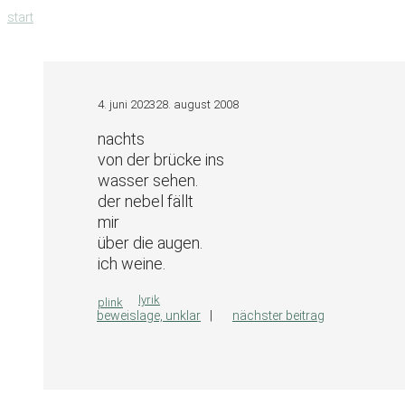
zum
start
inhalt
springen
4. juni 2023
28. august 2008
nachts
von der brücke ins
wasser sehen.
der nebel fällt
mir
über die augen.
ich weine.
kategorien
lyrik
plink
beweislage, unklar
nächster beitrag