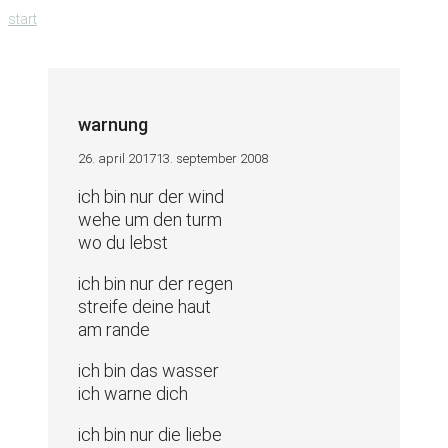
zum
start
inhalt
springen
warnung
26. april 2017
13. september 2008
ich bin nur der wind
wehe um den turm
wo du lebst
ich bin nur der regen
streife deine haut
am rande
ich bin das wasser
ich warne dich
ich bin nur die liebe