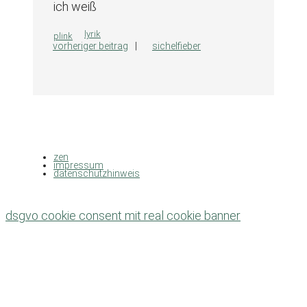
ich weiß
kategorien
lyrik
plink
vorheriger beitrag
sichelfieber
zen
impressum
datenschutzhinweis
dsgvo cookie consent mit real cookie banner