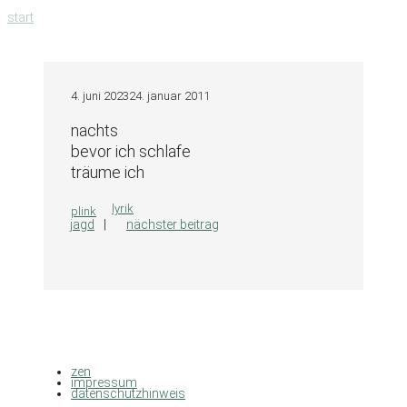
zum
start
inhalt
springen
4. juni 2023
24. januar 2011
nachts
bevor ich schlafe
träume ich
kategorien
lyrik
plink
jagd
nächster beitrag
zen
impressum
datenschutzhinweis