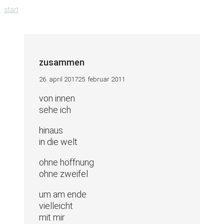
zum
start
inhalt
springen
zusammen
26. april 2017
25. februar 2011
von innen
sehe ich
hinaus
in die welt
ohne hoffnung
ohne zweifel
um am ende
vielleicht
mit mir