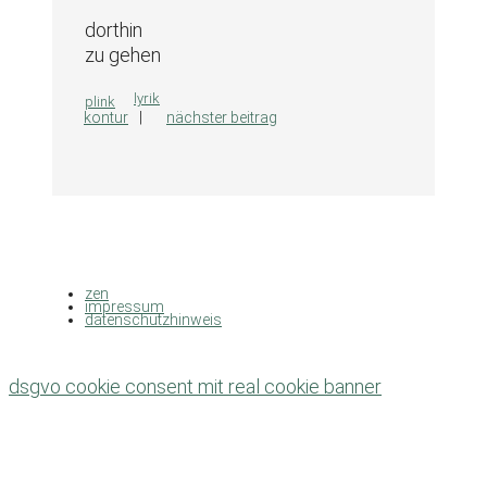
dorthin
zu gehen
kategorien
lyrik
plink
kontur
nächster beitrag
zen
impressum
datenschutzhinweis
dsgvo cookie consent mit real cookie banner