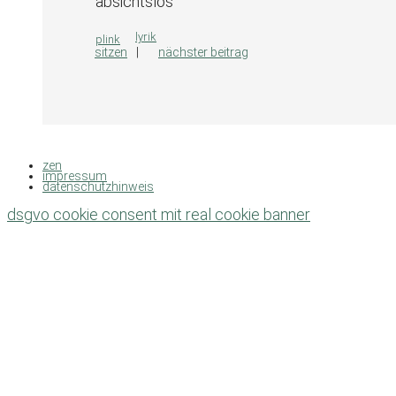
absichtslos
kategorien
lyrik
plink
sitzen
nächster beitrag
zen
impressum
datenschutzhinweis
dsgvo cookie consent mit real cookie banner