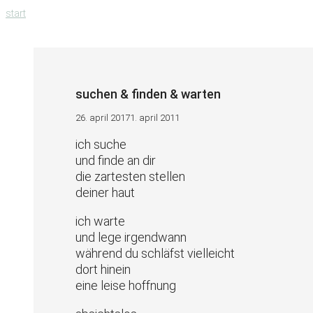
zum
start
inhalt
springen
suchen & finden & warten
26. april 2017
1. april 2011
ich suche
und finde an dir
die zartesten stellen
deiner haut
ich warte
und lege irgendwann
während du schläfst vielleicht
dort hinein
eine leise hoffnung