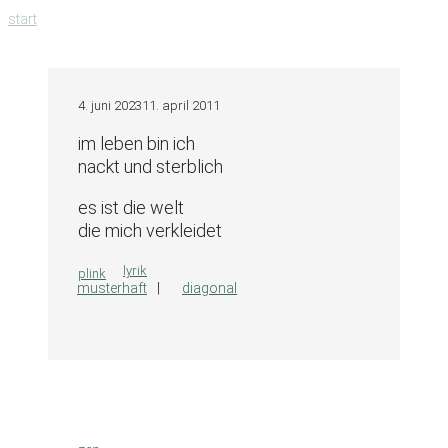
zum
start
inhalt
springen
4. juni 2023
11. april 2011
im leben bin ich
nackt und sterblich
es ist die welt
die mich verkleidet
kategorien
lyrik
plink
musterhaft
diagonal