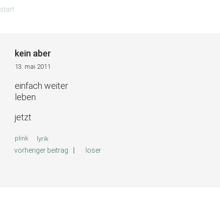
zum
start
inhalt
springen
kein aber
13. mai 2011
einfach weiter
leben
jetzt
kategorien
plink
lyrik
vorheriger beitrag
loser