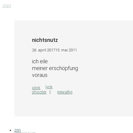
zum
start
inhalt
springen
nichtsnutz
26. april 2017
15. mai 2011
ich eile
meiner erschöpfung
voraus
kategorien
lyrik
plink
shooter
gewaltig
zen