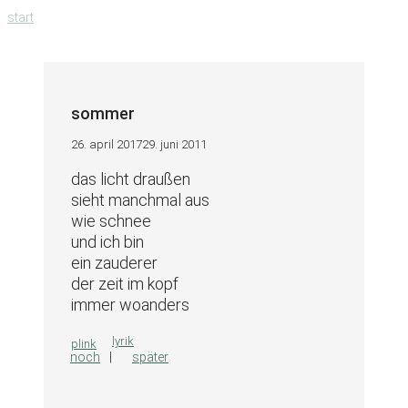
zum
start
inhalt
springen
sommer
26. april 2017
29. juni 2011
das licht draußen
sieht manchmal aus
wie schnee
und ich bin
ein zauderer
der zeit im kopf
immer woanders
kategorien
lyrik
plink
noch
später