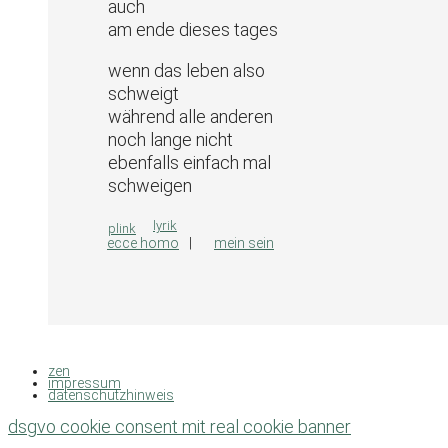
auch
am ende dieses tages
wenn das leben also
schweigt
während alle anderen
noch lange nicht
ebenfalls einfach mal
schweigen
kategorien
lyrik
plink
ecce homo
mein sein
zen
impressum
datenschutzhinweis
dsgvo cookie consent mit real cookie banner