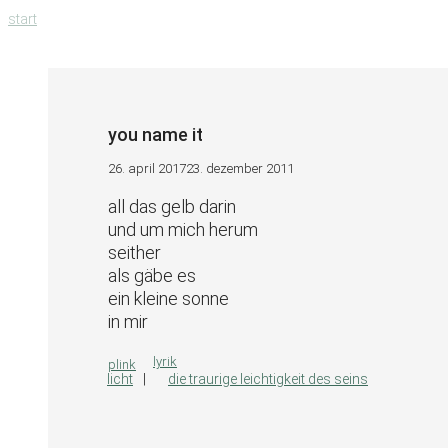
zum
start
inhalt
springen
you name it
26. april 2017
23. dezember 2011
all das gelb darin
und um mich herum
seither
als gäbe es
ein kleine sonne
in mir
kategorien
lyrik
plink
licht
die traurige leichtigkeit des seins