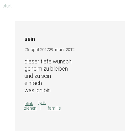
zum
start
inhalt
springen
sein
26. april 2017
29. märz 2012
dieser tiefe wunsch
geheim zu bleiben
und zu sein
einfach
was ich bin
kategorien
lyrik
plink
ziehen
familie