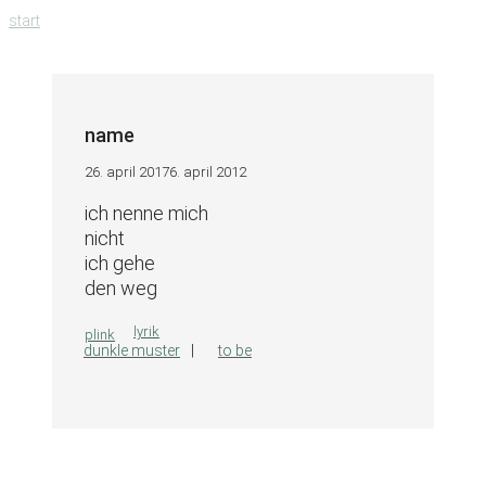
zum
start
inhalt
springen
name
26. april 2017
6. april 2012
ich nenne mich
nicht
ich gehe
den weg
kategorien
lyrik
plink
dunkle muster
to be