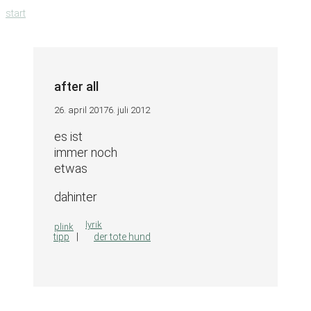
zum
start
inhalt
springen
after all
26. april 2017
6. juli 2012
es ist
immer noch
etwas
dahinter
kategorien
lyrik
plink
tipp
der tote hund