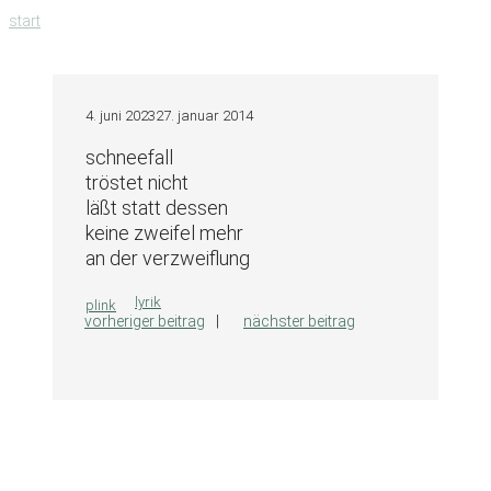
zum
start
inhalt
springen
4. juni 2023
27. januar 2014
schneefall
tröstet nicht
läßt statt dessen
keine zweifel mehr
an der verzweiflung
kategorien
lyrik
plink
vorheriger beitrag
nächster beitrag