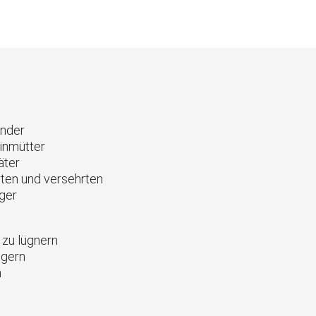
1
inder
einmütter
äter
rten und versehrten
ger
 zu lügnern
igern
n