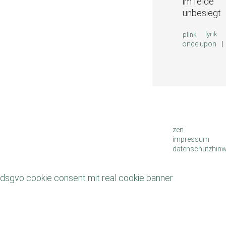
im felde
unbesiegt
kateg
lyrik
plink
once upon
zen
impressum
datenschutzhinw
dsgvo cookie consent mit real cookie banner