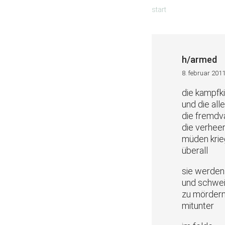
zum
start
inhalt
springen
h/armed
8. februar 201
die kampfk
und die all
die fremdv
die verhee
müden krie
überall
sie werden
und schwe
zu mörder
mitunter