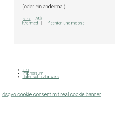
(oder ein andermal)
kategorien
lyrik
plink
h/armed
flechten und moose
zen
impressum
datenschutzhinweis
dsgvo cookie consent mit real cookie banner