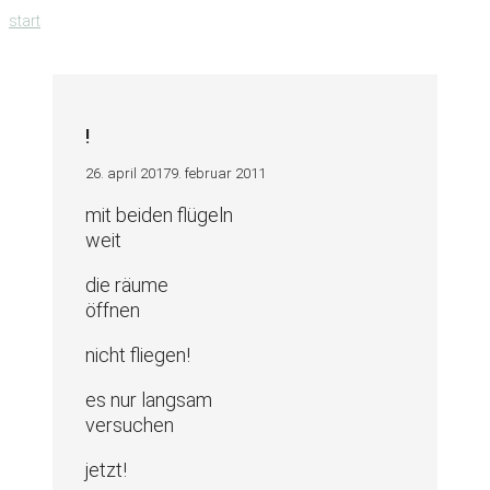
zum
start
inhalt
springen
!
26. april 2017
9. februar 2011
mit beiden flügeln
weit
die räume
öffnen
nicht fliegen!
es nur langsam
versuchen
jetzt!